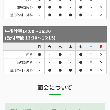
循環器内科
●
●
●
-
●
-
×
整形外科・外科
-
●
●
●
●
-
×
午後診察14:00～16:30
(受付時間 13:30～16:15)
月
火
水
木
金
土
日
内科
●
-
●
-
●
×
×
循環器内科
-
-
●
-
●
×
×
整形外科・外科
-
●
●
●
●
×
×
面会について