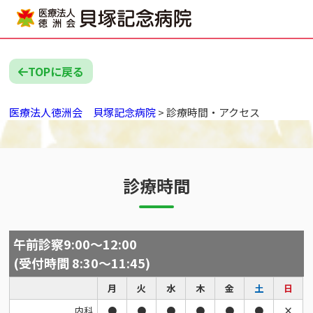
TOPに戻る
医療法人徳洲会 貝塚記念病院
>
診療時間・アクセス
診療時間
午前診察9:00～12:00
(受付時間 8:30～11:45)
月
火
水
木
金
土
日
内科
●
●
●
●
●
●
×